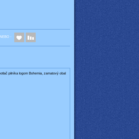
NEBO -
otlač
pilníka
logom
Bohemia
,
zamatový
obal