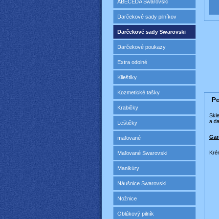
ABECEDA Swarovski
Darčekové sady pilníkov
Darčekové sady Swarovski
Darčekové poukazy
Extra odolné
Klieštiky
Kozmetické tašky
Po
Krabičky
Skle
a
d
Leštičky
Gar
maľované
Kré
Maľované Swarovski
Manikúry
Náušnice Swarovski
Nožnice
Oblúkový pilník