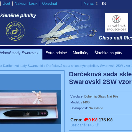
Účet
Nákupní košík
Objednat
Měna:
€
Kč
čekové sady Swarovski
Extra odolné
Manikúry
Škrabka na päty
»
Darčekové sady Swarovski
»
Darčeková sada sklenených pilníkov Swarovski 2SW vzor 
Darčeková sada skle
Swarovski 2SW vzor
Výrobce:
Bohemia Glass Nail File
Model:
71496
Dostupnost:
Na skladě
Cena:
450 Kč
175 Kč
Bez daně: 145 Kč