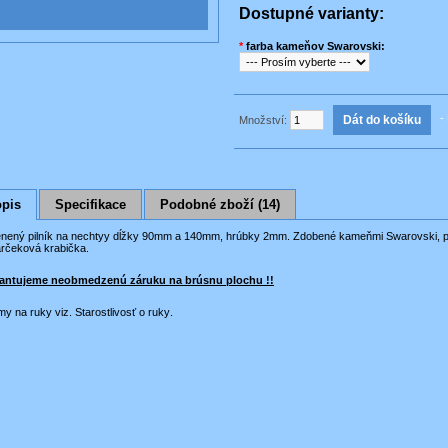
Dostupné varianty:
*
farba kameňov Swarovski:
- 
Množství:
pis
Specifikace
Podobné zboží (14)
nený pilník na nechtyy
dĺžky
90mm
a
140mm
,
hrúbky
2mm
.
Zdobené
kameňmi
Swarovski
,
p
arčeková
krabička.
antujeme
neobmedzenú
záruku
na
brúsnu
plochu
!!
my
na
ruky
viz.
Starostlivosť o ruky
.