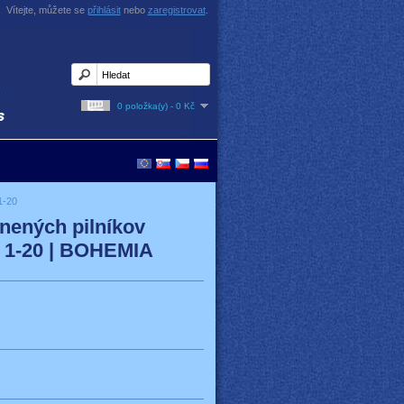
Vítejte, můžete se
přihlásit
nebo
zaregistrovat
.
0 položka(y) - 0 Kč
1-20
nených pilníkov
 1-20 | BOHEMIA