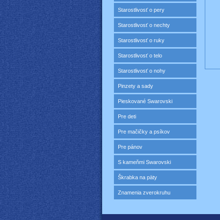
Starostlivosť o pery
Starostlivosť o nechty
Starostlivosť o ruky
Starostlivosť o telo
Starostlivosť o nohy
Pinzety a sady
Pieskované Swarovski
Pre deti
Pre mačičky a psíkov
Pre pánov
S kameňmi Swarovski
Škrabka na päty
Znamenia zverokruhu