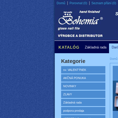
Domů
Porovnat (0)
Seznam přání (0)
KATALÓG
Základná rada
Dar
Domů
Kategorie
sv. VALENTÝNEK
AKČNÁ PONUKA
NOVINKY
ZĽAVY
Základná rada
podpora predaja