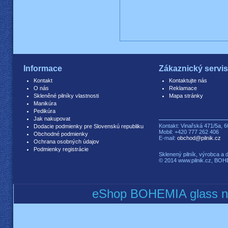
Informace
Zákaznický servi
Kontakt
Kontaktujte nás
O nás
Reklamace
Skleněné pilníky vlastnosti
Mapa stránky
Manikúra
Pedikúra
Jak nakupovat
Kontakt: Vinařská 471/5a, 6
Dodacie podmienky pre Slovenskú republiku
Mobil: +420 777 262 406
Obchodné podmienky
E-mail:
obchod@pilnik.cz
Ochrana osobných údajov
Podmienky registrácie
Sklenený pilník, výrobca a d
© 2014 www.pilnik.cz, BOHEM
eShop BOHEMIA glass nai