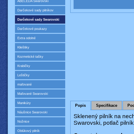
ABECEDA Swarovski
Darčekové sady pilníkov
Darčekové sady Swarovski
Darčekové poukazy
Extra odolné
Klieštiky
Kozmetické tašky
Krabičky
Leštičky
maľované
Maľované Swarovski
Manikúry
Popis
Specifikace
Pod
Náušnice Swarovski
Sklenený pilník na nec
Nožnice
Swarovski
,
potlač
pilní
Oblúkový pilník