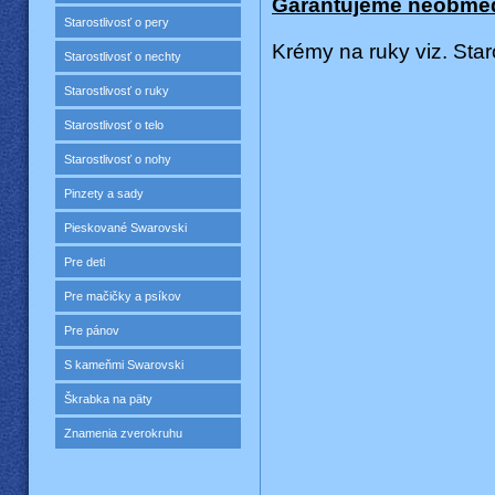
Garantujeme
neobme
Starostlivosť o pery
Krémy
na
ruky
viz.
Star
Starostlivosť o nechty
Starostlivosť o ruky
Starostlivosť o telo
Starostlivosť o nohy
Pinzety a sady
Pieskované Swarovski
Pre deti
Pre mačičky a psíkov
Pre pánov
S kameňmi Swarovski
Škrabka na päty
Znamenia zverokruhu