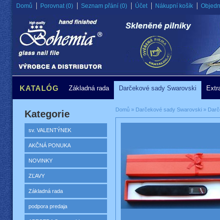
Domů
Porovnat (0)
Seznam přání (0)
Účet
Nákupní košík
Objedn
KATALÓG
Základná rada
Darčekové sady Swarovski
Extr
Domů
»
Darčekové sady Swarovski
»
Darč
Kategorie
sv. VALENTÝNEK
AKČNÁ PONUKA
NOVINKY
ZĽAVY
Základná rada
podpora predaja