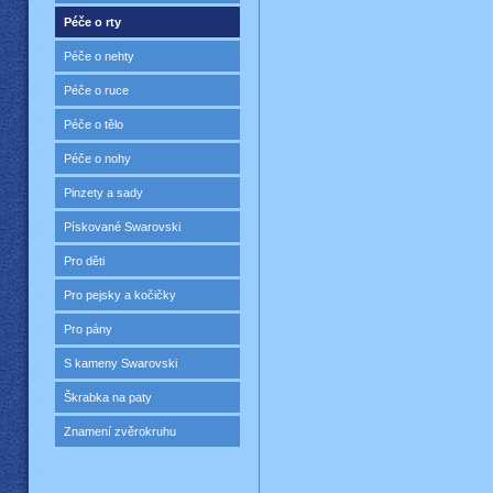
Péče o rty
Péče o nehty
Péče o ruce
Péče o tělo
Péče o nohy
Pinzety a sady
Pískované Swarovski
Pro děti
Pro pejsky a kočičky
Pro pány
S kameny Swarovski
Škrabka na paty
Znamení zvěrokruhu