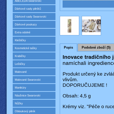
ABECEDA Swarovski
Dárkové sady pilníků
Dárkové sady Swarovski
Dárkové poukazy
Extra odolné
Kleštičky
Popis
Podobné zboží (5)
Kosmetické tašky
Inovace tradičního j
Krabičky
namíchali ingredienc
Leštičky
Malované
Produkt určený ke zvláč
vlivům.
Malované Swarovski
DOPORUČUJEME !
Manikúry
Obsah: 4,5 g
Náušnice Swarovski
Nůžky
Krémy viz. "Péče o ruc
Obloukový pilník