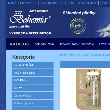
Domů
Porovnat (0)
Seznam přání (0)
Účet
Nákupní košík
Objedn
KATALOG
Základní řada
Dárkové sady Swarovski
Extra o
Domů
»
Péče o rty
»
Jelení lůj Kokos a vani
Kategorie
sv. VALENTÝNEK
AKČNÍ NABÍDKA
NOVINKY
SLEVY
Základní řada
Podpora prodeje