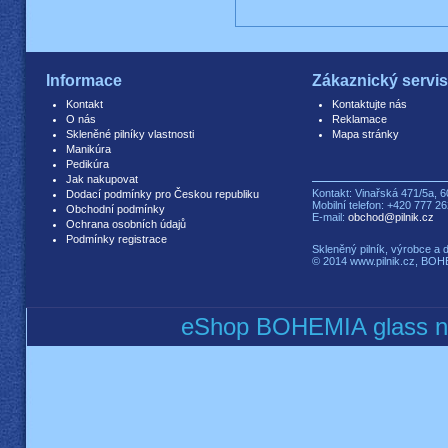
Informace
Zákaznický servi
Kontakt
Kontaktujte nás
O nás
Reklamace
Skleněné pilníky vlastnosti
Mapa stránky
Manikúra
Pedikúra
Jak nakupovat
Kontakt: Vinařská 471/5a, 6
Dodací podmínky pro Českou republiku
Mobilní telefon: +420 777 2
Obchodní podmínky
E-mail:
obchod@pilnik.cz
Ochrana osobních údajů
Podmínky registrace
Skleněný pilník, výrobce a d
© 2014 www.pilnik.cz, BOHEM
eShop BOHEMIA glass nai