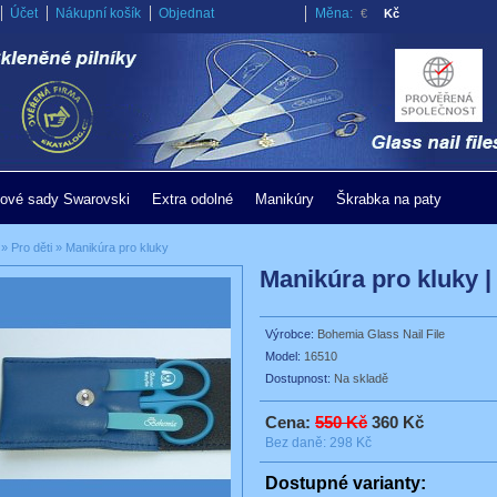
Účet
Nákupní košík
Objednat
Měna:
€
Kč
ové sady Swarovski
Extra odolné
Manikúry
Škrabka na paty
»
Pro děti
»
Manikúra pro kluky
Manikúra pro kluky
Výrobce:
Bohemia Glass Nail File
Model:
16510
Dostupnost:
Na skladě
Cena:
550 Kč
360 Kč
Bez daně: 298 Kč
Dostupné varianty: