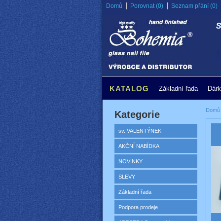
Domů
Porovnat (0)
Seznam přání (0)
KATALOG
Základní řada
Dárk
Domů
Kategorie
sv. VALENTÝNEK
AKČNÍ NABÍDKA
NOVINKY
SLEVY
Základní řada
Podpora prodeje