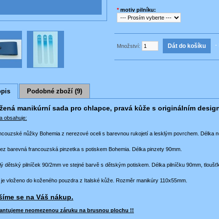
*
motiv pilníku:
- 
Množství:
pis
Podobné zboží (9)
žená manikúrní sada pro chlapce, pravá kůže s originálním desi
a obsahuje:
ancouzské nůžky Bohemia z nerezové oceli s barevnou rukojetí a lesklým povrchem. Délka
rez barevná francouzská pinzetka s potiskem Bohemia. Délka pinzety 90mm.
lý dětský pilníček 90/2mm ve stejné barvě s dětským potiskem. Délka pilníčku 90mm, tlouš
 je vloženo do koženého pouzdra z Italské kůže. Rozměr manikúry 110x55mm.
šíme se na Váš nákup.
antujeme neomezenou záruku na brusnou plochu !!