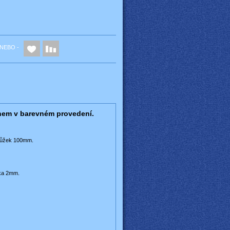
NEBO -
gnem v barevném provedení.
 nůžek 100mm.
ťka 2mm.