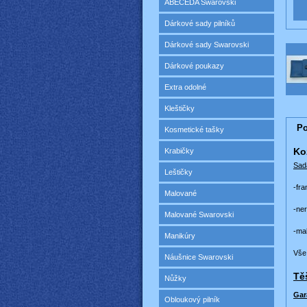
ABECEDA Swarovski
Dárkové sady pilníků
Dárkové sady Swarovski
Dárkové poukazy
Extra odolné
Kleštičky
Po
Kosmetické tašky
Ko
Krabičky
Sad
Leštičky
-fr
Malované
-ne
Malované Swarovski
-ma
Manikúry
Vše
Náušnice Swarovski
Tě
Nůžky
Gar
Obloukový pilník