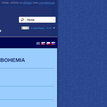
Vítejte, můžete se
přihlásit
nebo
zaregistrovat
.
0 položka(y) - 0 Kč
 | BOHEMIA