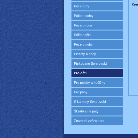
Kré
Péče o rty
Péče o nehty
Péče o ruce
Péče o tělo
Péče o nohy
Pinzety a sady
Pískované Swarovski
Pro děti
Pro pejsky a kočičky
Pro pány
S kameny Swarovski
Škrabka na paty
Znamení zvěrokruhu