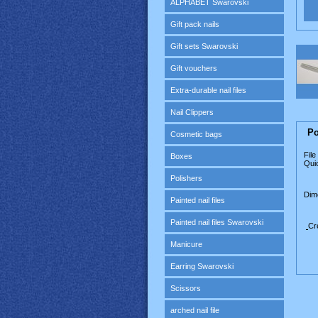
ALPHABET Swarovski
Gift pack nails
Gift sets Swarovski
Gift vouchers
Extra-durable nail files
Nail Clippers
Po
Cosmetic bags
File
Boxes
Quic
Polishers
Dim
Painted nail files
Painted nail files Swarovski
Cr
Manicure
Earring Swarovski
Scissors
arched nail file