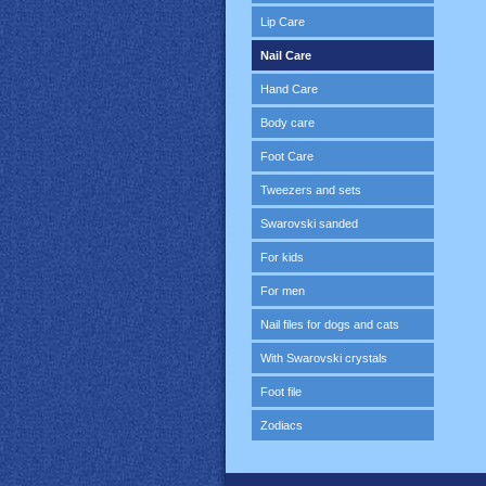
Lip Care
Nail Care
Hand Care
Body care
Foot Care
Tweezers and sets
Swarovski sanded
For kids
For men
Nail files for dogs and cats
With Swarovski crystals
Foot file
Zodiacs