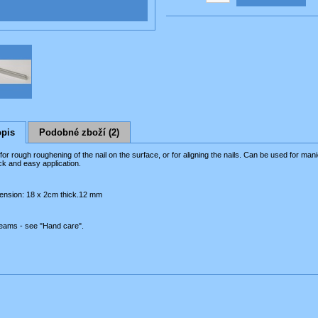
pis
Podobné zboží (2)
 for rough roughening of the nail on the surface, or for aligning the nails.
Can be used for mani
k and easy application.
ension
:
18 x
2cm
thick
.
12 mm
eams
-
see
"
Hand care".