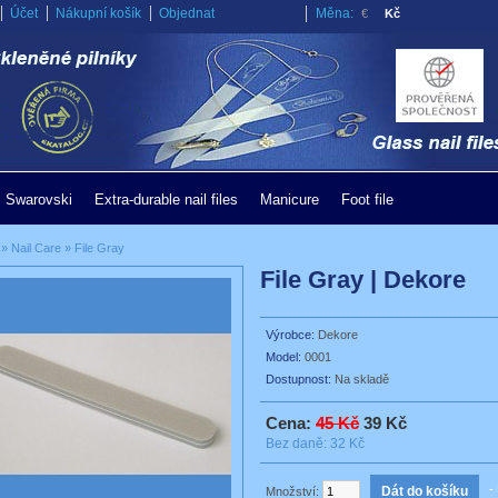
Účet
Nákupní košík
Objednat
Měna:
€
Kč
s Swarovski
Extra-durable nail files
Manicure
Foot file
»
Nail Care
»
File Gray
File Gray | Dekore
Výrobce:
Dekore
Model:
0001
Dostupnost:
Na skladě
Cena:
45 Kč
39 Kč
Bez daně: 32 Kč
- 
Množství: