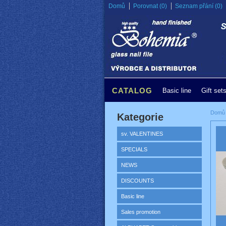
Domů
Porovnat (0)
Seznam přání (0)
CATALOG
Basic line
Gift set
Domů
Kategorie
sv. VALENTINES
SPECIALS
NEWS
DISCOUNTS
Basic line
Sales promotion