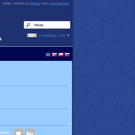
Vítejte, můžete se
přihlásit
nebo
zaregistrovat
.
0 položka(y) - 0 Kč
NEBO -